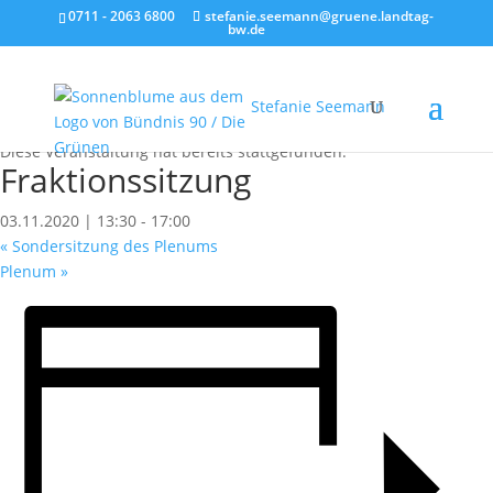
0711 - 2063 6800
stefanie.seemann@gruene.landtag-
bw.de
Stefanie Seemann
« Alle Veranstaltungen
Diese Veranstaltung hat bereits stattgefunden.
Fraktionssitzung
03.11.2020 | 13:30
-
17:00
«
Sondersitzung des Plenums
Plenum
»