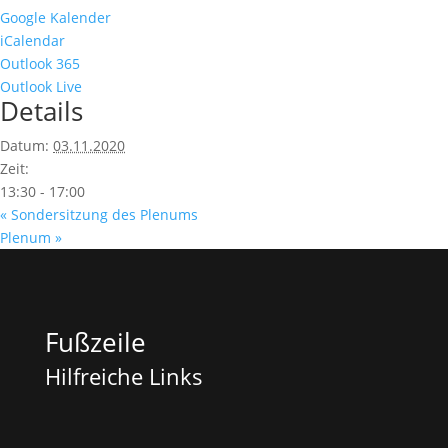
Google Kalender
iCalendar
Outlook 365
Outlook Live
Details
Datum:
03.11.2020
Zeit:
13:30 - 17:00
«
Sondersitzung des Plenums
Plenum
»
Fußzeile
Hilfreiche Links