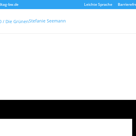
dtag-bw.de
Leichte Sprache
Barrierefr
Stefanie Seemann