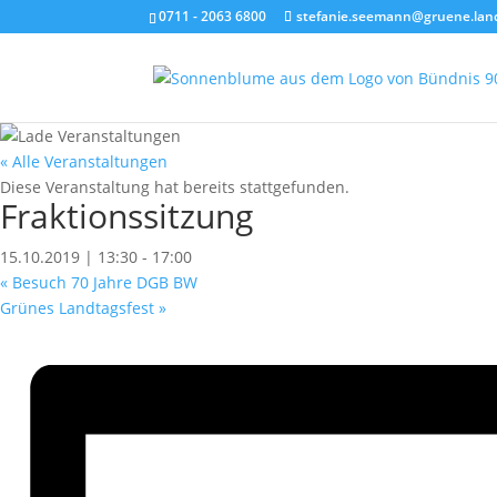
0711 - 2063 6800
stefanie.seemann@gruene.lan
« Alle Veranstaltungen
Diese Veranstaltung hat bereits stattgefunden.
Fraktionssitzung
15.10.2019 | 13:30
-
17:00
«
Besuch 70 Jahre DGB BW
Grünes Landtagsfest
»