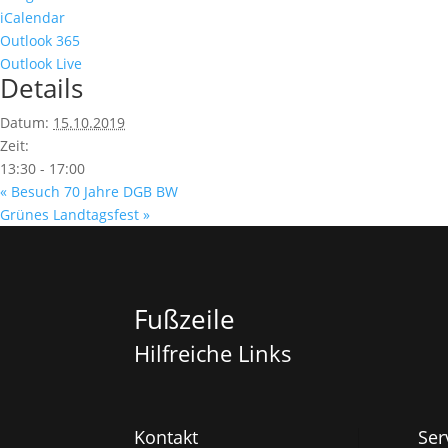
iCalendar
Outlook 365
Outlook Live
Details
Datum:
15.10.2019
Zeit:
13:30 - 17:00
«
Besuch 70 Jahre DGB BW
Grünes Landtagsfest
»
Fußzeile
Hilfreiche Links
Kontakt
Ser