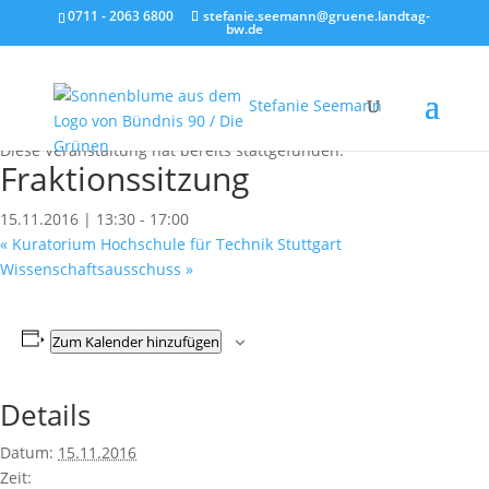
0711 - 2063 6800
stefanie.seemann@gruene.landtag-
bw.de
Stefanie Seemann
« Alle Veranstaltungen
Diese Veranstaltung hat bereits stattgefunden.
Fraktionssitzung
15.11.2016 | 13:30
-
17:00
«
Kuratorium Hochschule für Technik Stuttgart
Wissenschaftsausschuss
»
Zum Kalender hinzufügen
Details
Datum:
15.11.2016
Zeit: