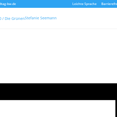
dtag-bw.de
Leichte Sprache
Barrierefr
Stefanie Seemann