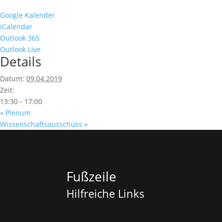
Google Kalender
iCalendar
Outlook 365
Outlook Live
Details
Datum:
09.04.2019
Zeit:
13:30 - 17:00
«
Plenum
Wissenschaftsausschuss
»
Fußzeile
Hilfreiche Links