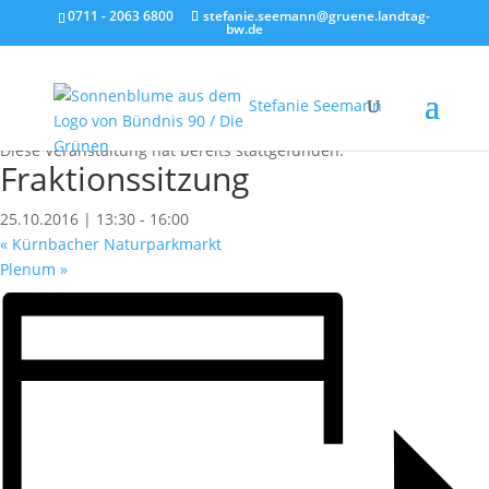
0711 - 2063 6800
stefanie.seemann@gruene.landtag-
bw.de
Stefanie Seemann
« Alle Veranstaltungen
Diese Veranstaltung hat bereits stattgefunden.
Fraktionssitzung
25.10.2016 | 13:30
-
16:00
«
Kürnbacher Naturparkmarkt
Plenum
»