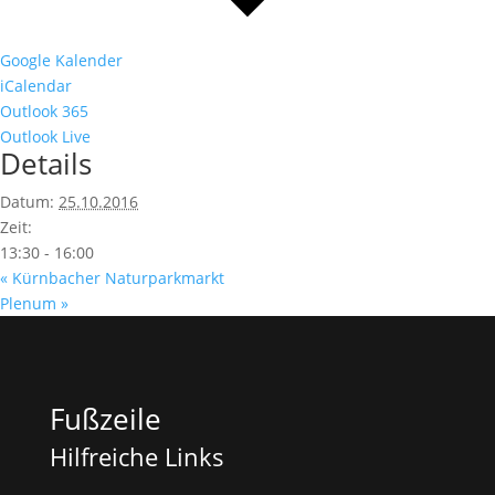
Google Kalender
iCalendar
Outlook 365
Outlook Live
Details
Datum:
25.10.2016
Zeit:
13:30 - 16:00
«
Kürnbacher Naturparkmarkt
Plenum
»
Fußzeile
Hilfreiche Links