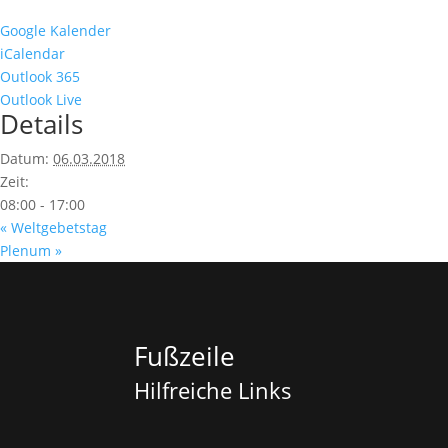
Google Kalender
iCalendar
Outlook 365
Outlook Live
Details
Datum:
06.03.2018
Zeit:
08:00 - 17:00
«
Weltgebetstag
Plenum
»
Fußzeile
Hilfreiche Links