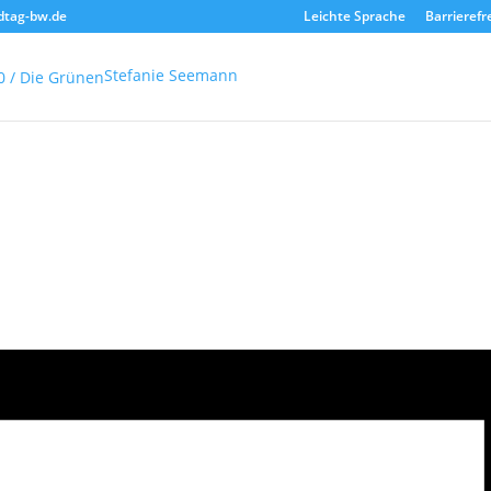
dtag-bw.de
Leichte Sprache
Barrierefr
Stefanie Seemann