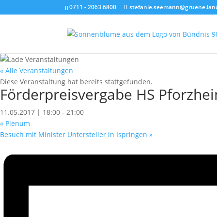
0711 - 2063 6800
stefanie.seemann@gruene.lan
« Alle Veranstaltungen
Diese Veranstaltung hat bereits stattgefunden.
Förderpreisvergabe HS Pforzhe
11.05.2017 | 18:00
-
21:00
«
Plenum
Besuch mit Minister Untersteller in Ispringen
»