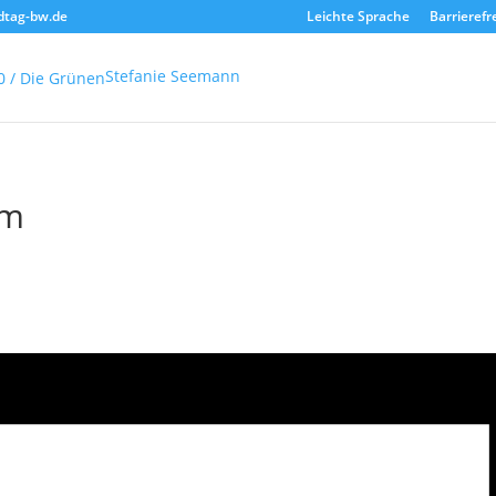
dtag-bw.de
Leichte Sprache
Barrierefr
Stefanie Seemann
im