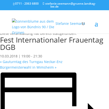
0711 - 2063 6800
stefanie.seemann@gruene.landtag-
bw.de
Stefanie Seemann
« Alle Veranstaltungen
Diese Veranstaltung hat bereits stattgefunden.
Fest Internationaler Frauentag
DGB
10.03.2018 | 19:00
-
21:30
«
Gauturntag des Turngau Neckar-Enz
Bürgermeisterwahl in Wimsheim
»