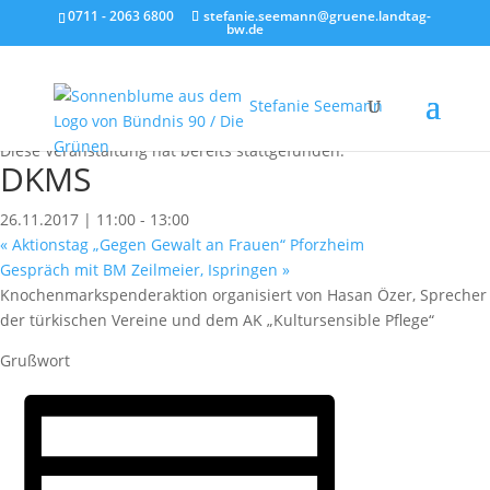
0711 - 2063 6800
stefanie.seemann@gruene.landtag-
bw.de
Stefanie Seemann
« Alle Veranstaltungen
Diese Veranstaltung hat bereits stattgefunden.
DKMS
26.11.2017 | 11:00
-
13:00
«
Aktionstag „Gegen Gewalt an Frauen“ Pforzheim
Gespräch mit BM Zeilmeier, Ispringen
»
Knochenmarkspenderaktion organisiert von Hasan Özer, Sprecher
der türkischen Vereine und dem AK „Kultursensible Pflege“
Grußwort