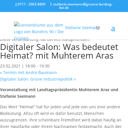
0711 - 2063 6800
stefanie.seemann@gruene.landtag-
bw.de
Stefanie Seemann
« Alle Veranstaltungen
Diese Veranstaltung hat bereits stattgefunden.
Digitaler Salon: Was bedeutet
Heimat? mit Muhterem Aras
23.02.2021 | 18:00
-
19:30
«
Termin mit Andre Baumann
Digitaler Salon: Grüne Industriepolitik
»
Veranstaltung mit Landtagspräsidentin Muhterem Aras und
Stefanie Seemann
Das Wort “Heimat” hat für jeden und jede von uns eine andere
Bedeutung. Allzu oft wird es dafür benutzt, Menschen
auszugrenzen. Ihre scheinbare Fremdheit wird dabei häufig an
ihrer Hautfarbe oder ihrem Nachnamen festgemacht. Auch der