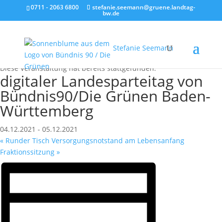
0711 - 2063 6800
stefanie.seemann@gruene.landtag-
bw.de
Stefanie Seemann
« Alle Veranstaltungen
Diese Veranstaltung hat bereits stattgefunden.
digitaler Landesparteitag von
Bündnis90/Die Grünen Baden-
Württemberg
04.12.2021
-
05.12.2021
«
Runder Tisch Versorgungsnotstand am Lebensanfang
Fraktionssitzung
»