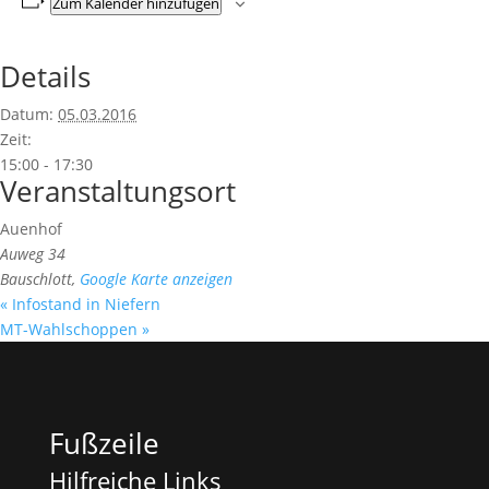
Zum Kalender hinzufügen
Details
Datum:
05.03.2016
Zeit:
15:00 - 17:30
Veranstaltungsort
Auenhof
Auweg 34
Bauschlott
,
Google Karte anzeigen
«
Infostand in Niefern
MT-Wahlschoppen
»
Fußzeile
Hilfreiche Links