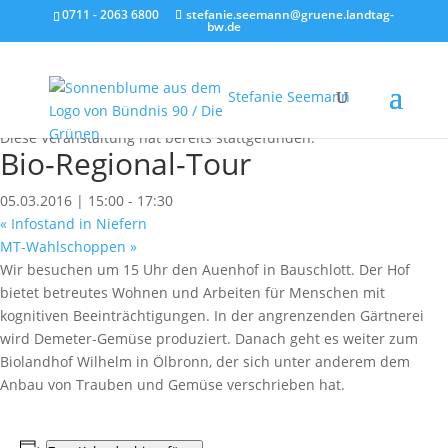
0711 - 2063 6800
stefanie.seemann@gruene.landtag-
bw.de
Stefanie Seemann
« Alle Veranstaltungen
Diese Veranstaltung hat bereits stattgefunden.
Bio-Regional-Tour
05.03.2016 | 15:00
-
17:30
«
Infostand in Niefern
MT-Wahlschoppen
»
Wir besuchen um 15 Uhr den Auenhof in Bauschlott. Der Hof
bietet betreutes Wohnen und Arbeiten für Menschen mit
kognitiven Beeinträchtigungen. In der angrenzenden Gärtnerei
wird Demeter-Gemüse produziert. Danach geht es weiter zum
Biolandhof Wilhelm in Ölbronn, der sich unter anderem dem
Anbau von Trauben und Gemüse verschrieben hat.