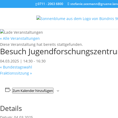
0711 - 2063 6800
stefanie.seemann@gruene.lan
« Alle Veranstaltungen
Diese Veranstaltung hat bereits stattgefunden.
Besuch Jugendforschungszentr
04.03.2025 | 14:30
-
16:30
«
Bundestagswahl
Fraktionssitzung
»
Zum Kalender hinzufügen
Details
Datum:
04.03.2025