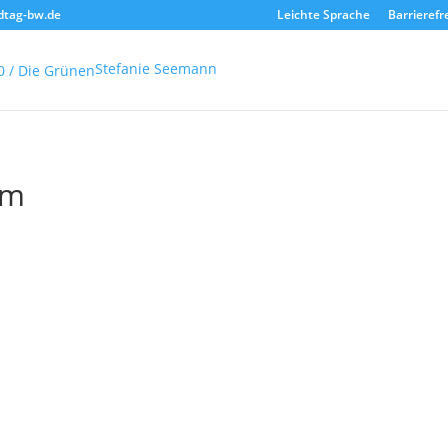
dtag-bw.de
Leichte Sprache
Barrierefr
Stefanie Seemann
um