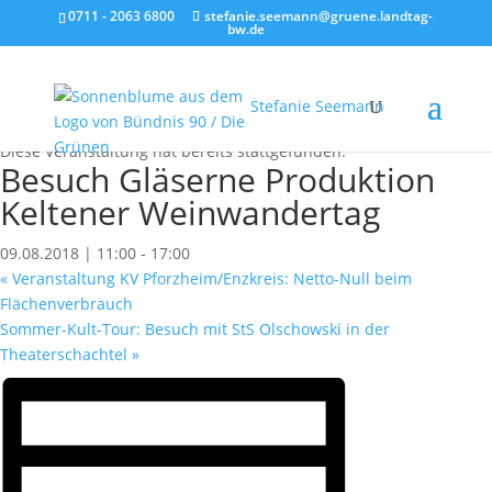
0711 - 2063 6800
stefanie.seemann@gruene.landtag-
bw.de
Stefanie Seemann
« Alle Veranstaltungen
Diese Veranstaltung hat bereits stattgefunden.
Besuch Gläserne Produktion
Keltener Weinwandertag
09.08.2018 | 11:00
-
17:00
«
Veranstaltung KV Pforzheim/Enzkreis: Netto-Null beim
Flächenverbrauch
Sommer-Kult-Tour: Besuch mit StS Olschowski in der
Theaterschachtel
»