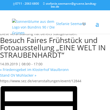
0711 - 2063 6800
stefanie.seemann@gruene.landtag-
bw.de
Stefanie Seemann
« Alle Veranstaltungen
Diese Veranstaltung hat bereits stattgefunden.
Besuch Faires Frühstück und
Fotoausstellung „EINE WELT IN
STRAUBENHARDT“
14.09.2019 | 08:00
-
17:00
«
Friedensgebet im Klosterhof Maulbronn
Stand OV Mühlacker
»
https://www.sez.de/veranstaltungen/event/12844