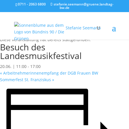
0711 - 2063 6800
stefanie.seemann@gruene.landtag-
bw.de
Stefanie Seemann
« Alle Veranstaltungen
Diese Veranstaltung hat bereits stattgefunden.
Besuch des
Landesmusikfestival
20.06. | 11:00
-
17:00
«
Arbeitnehmerinnenempfang der DGB Frauen BW
Sommerfest St. Franziskus
»