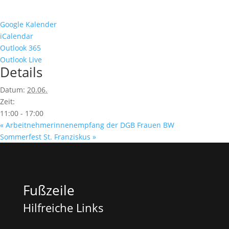
Google Kalender
iCalendar
Outlook 365
Outlook Live
Details
Datum:
20.06.
Zeit:
11:00 - 17:00
«
Arbeitnehmerinnenempfang der DGB Frauen BW
Sommerfest St. Franziskus
»
Fußzeile
Hilfreiche Links