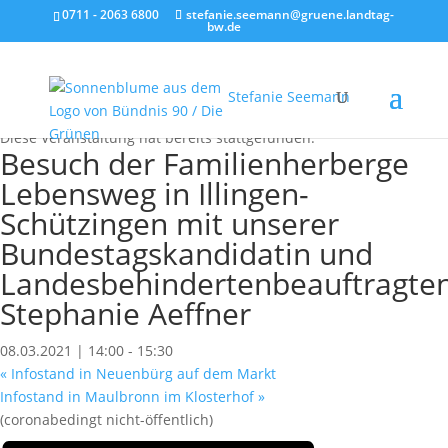
0711 - 2063 6800
stefanie.seemann@gruene.landtag-
bw.de
Stefanie Seemann
« Alle Veranstaltungen
Diese Veranstaltung hat bereits stattgefunden.
Besuch der Familienherberge
Lebensweg in Illingen-
Schützingen mit unserer
Bundestagskandidatin und
Landesbehindertenbeauftragte
Stephanie Aeffner
08.03.2021 | 14:00
-
15:30
«
Infostand in Neuenbürg auf dem Markt
Infostand in Maulbronn im Klosterhof
»
(coronabedingt nicht-öffentlich)