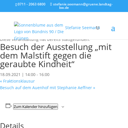
0711 - 2063 6800
stefanie.seemann@gruene.landtag-
bw.de
Stefanie Seemann
« Alle Veranstaltungen
Diese Veranstaltung hat bereits stattgefunden.
Besuch der Ausstellung „mit
dem Malstift gegen die
geraubte Kindheit“
18.09.2021 | 14:00
-
16:00
«
Fraktionsklausur
Besuch auf dem Auenhof mit Stephanie Aeffner
»
Zum Kalender hinzufügen
Details