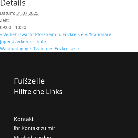
Details
Datum:
31.07.2025
Zeit:
09:00 - 10:30
«
Verkehrswacht Pforzheim u. Enzkreis e.V./Stationäre
Jugendverkehrsschule
Waldpädagogik-Team des Enzkreises
»
Fußzeile
Hilfreiche Links
Kontakt
Ihr Kontakt zu mir
Mitglied werden