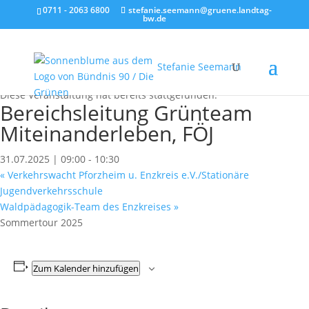
0711 - 2063 6800
stefanie.seemann@gruene.landtag-
bw.de
Stefanie Seemann
« Alle Veranstaltungen
Diese Veranstaltung hat bereits stattgefunden.
Bereichsleitung Grünteam
Miteinanderleben, FÖJ
31.07.2025 | 09:00
-
10:30
«
Verkehrswacht Pforzheim u. Enzkreis e.V./Stationäre
Jugendverkehrsschule
Waldpädagogik-Team des Enzkreises
»
Sommertour 2025
Zum Kalender hinzufügen