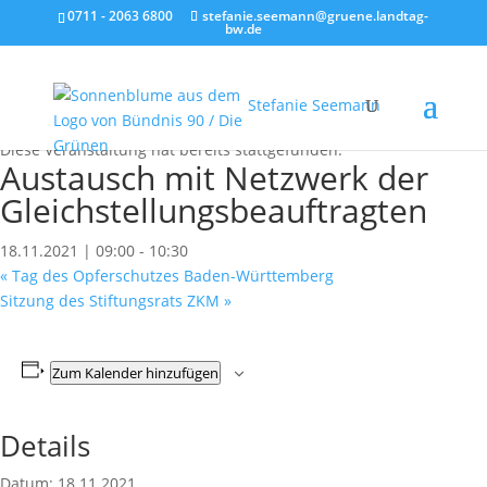
0711 - 2063 6800
stefanie.seemann@gruene.landtag-
bw.de
Stefanie Seemann
« Alle Veranstaltungen
Diese Veranstaltung hat bereits stattgefunden.
Austausch mit Netzwerk der
Gleichstellungsbeauftragten
18.11.2021 | 09:00
-
10:30
«
Tag des Opferschutzes Baden-Württemberg
Sitzung des Stiftungsrats ZKM
»
Zum Kalender hinzufügen
Details
Datum:
18.11.2021