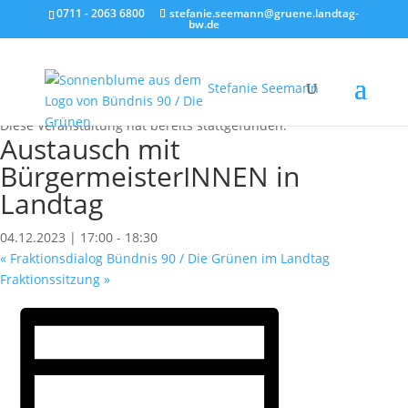
0711 - 2063 6800
stefanie.seemann@gruene.landtag-
bw.de
Stefanie Seemann
« Alle Veranstaltungen
Diese Veranstaltung hat bereits stattgefunden.
Austausch mit
BürgermeisterINNEN in
Landtag
04.12.2023 | 17:00
-
18:30
«
Fraktionsdialog Bündnis 90 / Die Grünen im Landtag
Fraktionssitzung
»