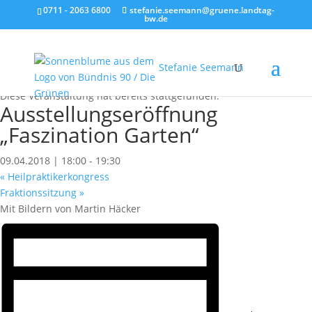
0711 - 2063 6800
stefanie.seemann@gruene.landtag-
bw.de
Stefanie Seemann
« Alle Veranstaltungen
Diese Veranstaltung hat bereits stattgefunden.
Ausstellungseröffnung
„Faszination Garten“
09.04.2018 | 18:00
-
19:30
«
Heilpraktikerkongress
Fraktionssitzung
»
Mit Bildern von Martin Häcker