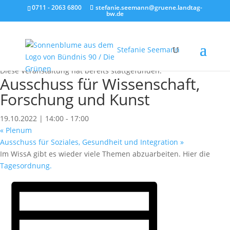
0711 - 2063 6800
stefanie.seemann@gruene.landtag-
bw.de
Stefanie Seemann
« Alle Veranstaltungen
Diese Veranstaltung hat bereits stattgefunden.
Ausschuss für Wissenschaft,
Forschung und Kunst
19.10.2022 | 14:00
-
17:00
«
Plenum
Ausschuss für Soziales, Gesundheit und Integration
»
Im WissA gibt es wieder viele Themen abzuarbeiten. Hier die
Tagesordnung.