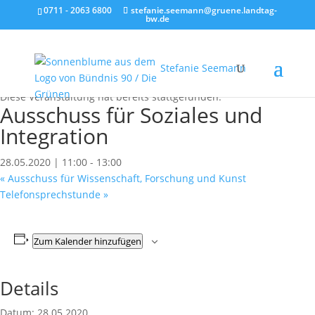
0711 - 2063 6800
stefanie.seemann@gruene.landtag-
bw.de
Stefanie Seemann
« Alle Veranstaltungen
Diese Veranstaltung hat bereits stattgefunden.
Ausschuss für Soziales und
Integration
28.05.2020 | 11:00
-
13:00
«
Ausschuss für Wissenschaft, Forschung und Kunst
Telefonsprechstunde
»
Zum Kalender hinzufügen
Details
Datum:
28.05.2020