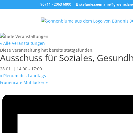
0711 - 2063 6800
stefanie.seemann@gruene.lan
« Alle Veranstaltungen
Diese Veranstaltung hat bereits stattgefunden.
Ausschuss für Soziales, Gesundh
28.01. | 14:00
-
17:00
«
Plenum des Landtags
Frauencafé Mühlacker
»