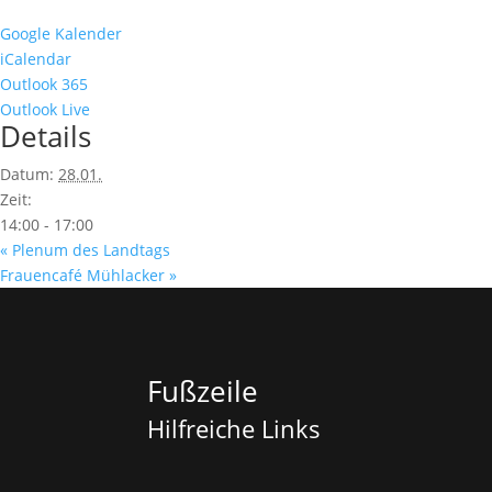
Google Kalender
iCalendar
Outlook 365
Outlook Live
Details
Datum:
28.01.
Zeit:
14:00 - 17:00
«
Plenum des Landtags
Frauencafé Mühlacker
»
Fußzeile
Hilfreiche Links