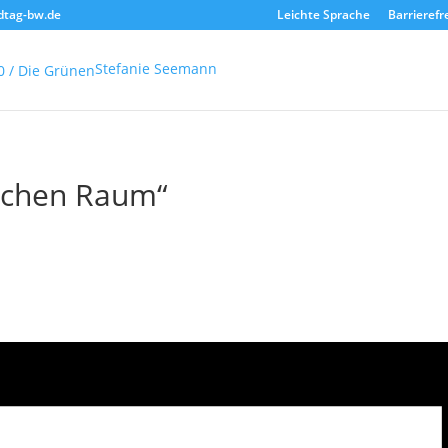
dtag-bw.de
Leichte Sprache
Barrierefr
Stefanie Seemann
lichen Raum“