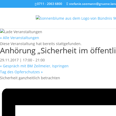
0711 - 2063 6800
stefanie.seemann@gruene.lan
« Alle Veranstaltungen
Diese Veranstaltung hat bereits stattgefunden.
Anhörung „Sicherheit im öffent
29.11.2017 | 17:00
-
21:00
«
Gespräch mit BM Zeilmeier, Ispringen
Tag des Opferschutzes
»
Sicherheit ganzheitlich betrachten