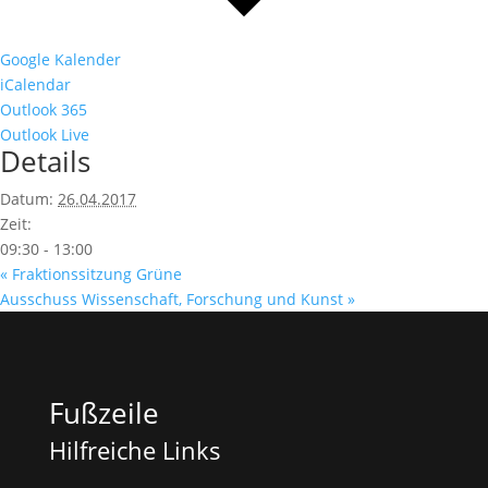
Google Kalender
iCalendar
Outlook 365
Outlook Live
Details
Datum:
26.04.2017
Zeit:
09:30 - 13:00
«
Fraktionssitzung Grüne
Ausschuss Wissenschaft, Forschung und Kunst
»
Fußzeile
Hilfreiche Links