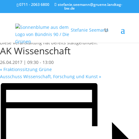
0711 - 2063 6800
stefanie.seemann@gruene.landtag-
bw.de
Stefanie Seemann
« Alle Veranstaltungen
Diese Veranstaltung hat bereits stattgefunden.
AK Wissenschaft
26.04.2017 | 09:30
-
13:00
«
Fraktionssitzung Grüne
Ausschuss Wissenschaft, Forschung und Kunst
»