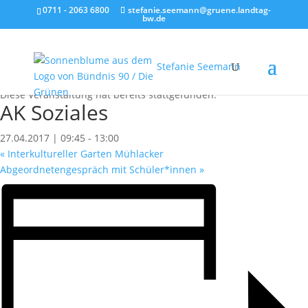
0711 - 2063 6800
stefanie.seemann@gruene.landtag-
bw.de
Stefanie Seemann
« Alle Veranstaltungen
Diese Veranstaltung hat bereits stattgefunden.
AK Soziales
27.04.2017 | 09:45
-
13:00
«
Interkultureller Garten Mühlacker
Abgeordnetengespräch mit Schüler*innen
»