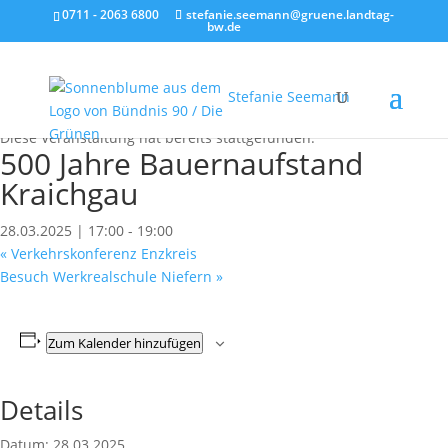
0711 - 2063 6800
stefanie.seemann@gruene.landtag-
bw.de
Stefanie Seemann
« Alle Veranstaltungen
Diese Veranstaltung hat bereits stattgefunden.
500 Jahre Bauernaufstand
Kraichgau
28.03.2025 | 17:00
-
19:00
«
Verkehrskonferenz Enzkreis
Besuch Werkrealschule Niefern
»
Zum Kalender hinzufügen
Details
Datum:
28.03.2025