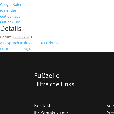
Google Kalender
iCalendar
Outlook 365
Outlook Live
Details
Datum:
05.10.2019
«
Gespräch Inklusion LRA Enzkreis
Fraktionssitzung
»
Fußzeile
Hilfreiche Links
Kontakt
Ser
Ihr Kontakt zu mir
Pre