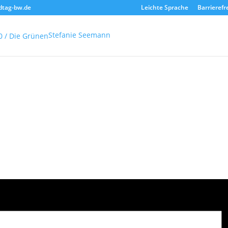
dtag-bw.de
Leichte Sprache
Barrierefr
Stefanie Seemann