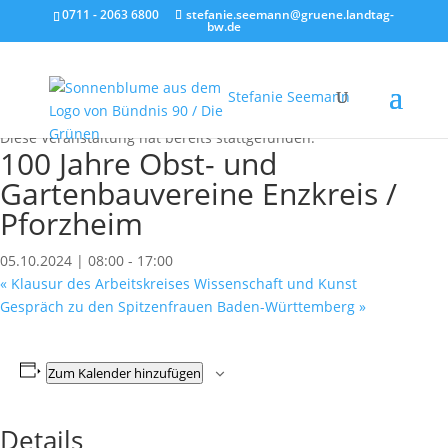
0711 - 2063 6800
stefanie.seemann@gruene.landtag-
bw.de
Stefanie Seemann
« Alle Veranstaltungen
Diese Veranstaltung hat bereits stattgefunden.
100 Jahre Obst- und
Gartenbauvereine Enzkreis /
Pforzheim
05.10.2024 | 08:00
-
17:00
«
Klausur des Arbeitskreises Wissenschaft und Kunst
Gespräch zu den Spitzenfrauen Baden-Württemberg
»
Zum Kalender hinzufügen
Details