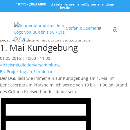
0711 - 2063 6800
stefanie.seemann@gruene.landtag-
bw.de
Stefanie Seemann
« Alle Veranstaltungen
Diese Veranstaltung hat bereits stattgefunden.
1. Mai Kundgebung
01.05.2016 | 10:00
-
11:30
«
Kreismitgliederversammlung
EU-Projekttag an Schulen
»
Der DGB lädt wie immer ein zur Kundgebung am 1. Mai im
Benckiserpark in Pforzheim. Ich werde von 10 bis 11:30 am Stand
des Grünen Kreisverbandes dabei sein.