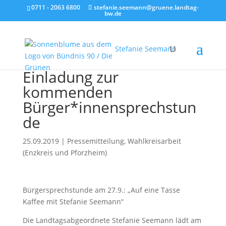
0711 - 2063 6800
stefanie.seemann@gruene.landtag-
bw.de
Stefanie Seemann
Einladung zur
kommenden
Bürger*innensprechstun
de
25.09.2019
|
Pressemitteilung
,
Wahlkreisarbeit
(Enzkreis und Pforzheim)
Bürgersprechstunde am 27.9.: „Auf eine Tasse
Kaffee mit Stefanie Seemann“
Die Landtagsabgeordnete Stefanie Seemann lädt am