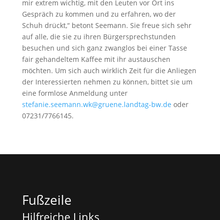
mir extrem wichtig, mit den Leuten vor Ort ins
Gespräch zu kommen und zu erfahren, wo der
Schuh drückt,“ betont Seemann. Sie freue sich sehr
auf alle, die sie zu ihren Bürgersprechstunden
besuchen und sich ganz zwanglos bei einer Tasse
fair gehandeltem Kaffee mit ihr austauschen
möchten. Um sich auch wirklich Zeit für die Anliegen
der Interessierten nehmen zu können, bittet sie um
eine formlose Anmeldung unter
stefanie.seemann.wk@gruene.landtag-bw.de
oder
07231/7766145.
Fußzeile
Hilfreiche Links