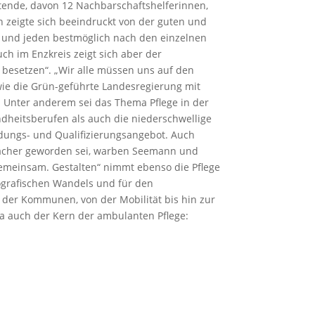
itende, davon 12 Nachbarschaftshelferinnen,
 zeigte sich beeindruckt von der guten und
de und jeden bestmöglich nach den einzelnen
h im Enzkreis zeigt sich aber der
zu besetzen“. „Wir alle müssen uns auf den
wie die Grün-geführte Landesregierung mit
. Unter anderem sei das Thema Pflege in der
ndheitsberufen als auch die niederschwellige
ldungs- und Qualifizierungsangebot. Auch
infacher geworden sei, warben Seemann und
Gemeinsam. Gestalten“ nimmt ebenso die Pflege
mografischen Wandels und für den
der Kommunen, von der Mobilität bis hin zur
 ja auch der Kern der ambulanten Pflege: