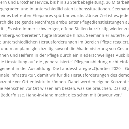
ern und Brötchenservice, bis hin zu Sterbebegleitung. 36 Mitarbe
egegraden und in unterschiedlichsten Lebenssituationen. Seemann
 eines betreuten Ehepaares spürbar wurde. „Unser Ziel ist es, je
ch die steigende Nachfrage ambulanter Pflegedienstleistungen auc
dt. „Es wird immer schwieriger, offene Stellen kurzfristig wieder 
emberg, vorbereiten“, fügte Brosende hinzu. Seemann erläuterte, 
 unterschiedlichen Herausforderungen im Bereich Pflege reagiert
en und man plane gleichzeitig sowohl die Akademisierung von Gesu
nnen und Helfern in der Pflege durch ein niederschwelliges Ausbi
 die Umstellung auf die „generalisierte“ Pflegeausbildung nicht e
gement in der Ausbildung. Die Landesstrategie „Quartier 2020 – 
munale Infrastruktur, damit wir für die Herausforderungen des de
nzepte vor Ort entwickeln können. Dabei werden eigene Konzepte 
 Die Menschen vor Ort wissen am besten, was sie brauchen. Das ist
Bedürfnisse. Hand-in-Hand macht dies schon mit Bravour vor.“