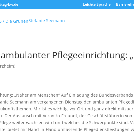
dtag-bw.de
Leichte Sprache
Barrierefr
Stefanie Seemann
n ambulanter Pflegeeinrichtung
orzheim)
chtung: „Näher am Menschen“ Auf Einladung des Bundesverbands pr
fanie Seemann am vergangenen Dienstag den ambulanten Pflegedi
 Zukunftsthemen. Mir ist es wichtig, vor Ort und ganz direkt mitz
nn. Der Austausch mit Veronika Freundt, der Geschäftsführerin v
 Pflege weiter wachsen wird und welches die Schwerpunkte sind. V
onnte, bietet mit Hand-in-Hand umfassende Pflegedienstleistungen