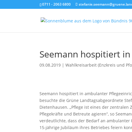
0711 - 2063 6800
stefanie.seemann@gruene.lan
Seemann hospitiert i
09.08.2019
|
Wahlkreisarbeit (Enzkreis und Pf
Seemann hospitiert in ambulanter Pflegeeinri
besuchte die Grüne Landtagsabgeordnete Ste
Dietenhausen. „Pflege ist eines der zentralen
Pflegekräfte und Betreute agieren“, so Seema
verdeutlichte, dass der Bedarf an ambulanter
15-jährige Jubiläum ihres Betriebes feiern k