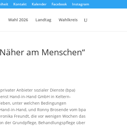
eiheit
Kontakt
Kalender
Facebook
Instagram
Wahl 2026
Landtag
Wahlkreis
: „Näher am Menschen“
ivater Anbieter sozialer Dienste (bpa)
enst Hand-in-Hand GmbH in Keltern-
uerleben, unter welchen Bedingungen
on Hand-in-Hand, und Ronny Brosende vom bpa
eronika Freundt, die vor wenigen Wochen das
 von der Grundpflege, Behandlungspflege über