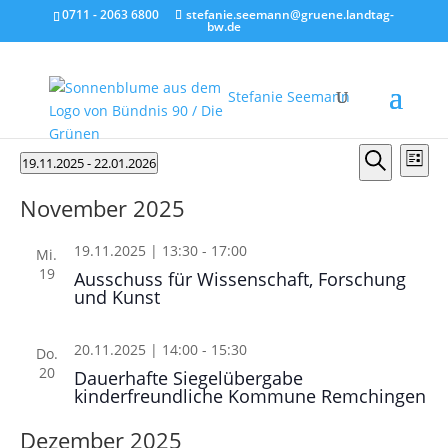
0711 - 2063 6800
stefanie.seemann@gruene.landtag-
bw.de
Stefanie Seemann
Veranstaltungen
Verans
Ver
19.11.2025
 - 
22.01.2026
Liste
Ans
Suche
Suche
Datum
Nav
und
November 2025
wählen.
Ansicht
19.11.2025 | 13:30
-
17:00
Naviga
Mi.
19
Ausschuss für Wissenschaft, Forschung
und Kunst
20.11.2025 | 14:00
-
15:30
Do.
20
Dauerhafte Siegelübergabe
kinderfreundliche Kommune Remchingen
Dezember 2025