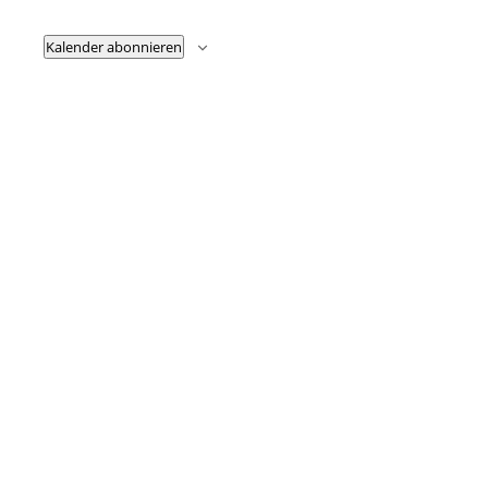
Kalender abonnieren
Fußzeile
Hilfreiche Links
Kontakt
Ihr Kontakt zu mir