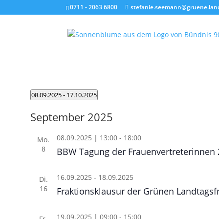
0711 - 2063 6800
stefanie.seemann@gruene.lan
Veranstaltungen
08.09.2025
 - 
17.10.2025
Datum
September 2025
wählen.
08.09.2025 | 13:00
-
18:00
Mo.
8
BBW Tagung der Frauenvertreterinnen 
16.09.2025
-
18.09.2025
Di.
16
Fraktionsklausur der Grünen Landtagsf
19.09.2025 | 09:00
-
15:00
Fr.