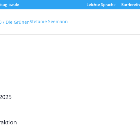
dtag-bw.de
Leichte Sprache
Barrierefr
Stefanie Seemann
2025
raktion