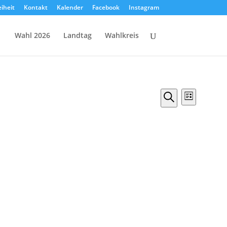
eiheit
Kontakt
Kalender
Facebook
Instagram
Wahl 2026
Landtag
Wahlkreis
Veranstal
Verans
Liste
Ansicht
Suche
Suche
Naviga
und
Ansichten,
Navigation